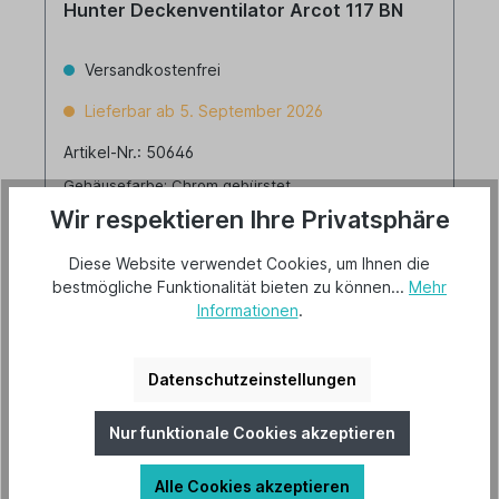
Hunter Deckenventilator Arcot 117 BN
Versandkostenfrei
Lieferbar ab 5. September 2026
Artikel-Nr.: 50646
Gehäusefarbe: Chrom gebürstet
Flügelfarbe: Grey Oak/Grey Walnut
Wir respektieren Ihre Privatsphäre
Größe: Ø 117
Diese Website verwendet Cookies, um Ihnen die
bestmögliche Funktionalität bieten zu können...
Mehr
Informationen
.
228,00 €*
Details
Datenschutzeinstellungen
Nur funktionale Cookies akzeptieren
Alle Cookies akzeptieren