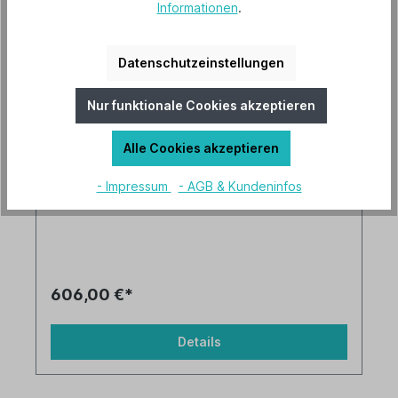
Informationen
.
CasaFan Deckenventilator Eco Plano
Datenschutzeinstellungen
Wood BN-WE 0 - 10 V
Versandkostenfrei
Nur funktionale Cookies akzeptieren
Lieferbar ab 31. Dezember 2026
Alle Cookies akzeptieren
Artikel-Nr.: 3132891
- Impressum
- AGB & Kundeninfos
606,00 €*
Details