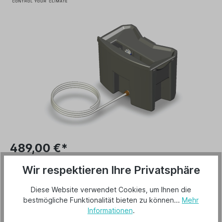
489,00 €*
Preise inkl. MwSt. zzgl. Versandkosten
Wir respektieren Ihre Privatsphäre
Versandkostenfrei
Diese Website verwendet Cookies, um Ihnen die
Lieferzeit 2-3 Tage
bestmögliche Funktionalität bieten zu können...
Mehr
Informationen
.
In den Warenkorb