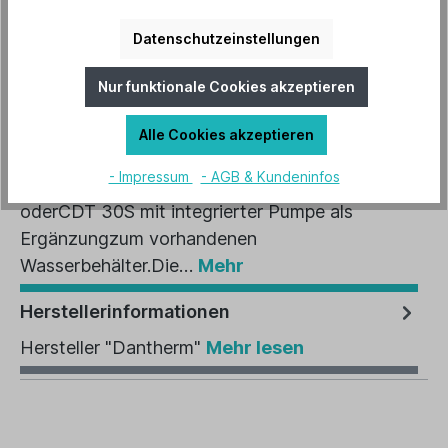
Datenschutzeinstellungen
Artikel-Nr.:
D-13284
Nur funktionale Cookies akzeptieren
Alle Cookies akzeptieren
Beschreibung
- Impressum
- AGB & Kundeninfos
Ein Kondensateimer für den CDT 20, CDT 30
oderCDT 30S mit integrierter Pumpe als
Ergänzungzum vorhandenen
Wasserbehälter.Die…
Mehr
Herstellerinformationen
Hersteller "Dantherm"
Mehr lesen