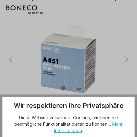
39,00 €*
Wir respektieren Ihre Privatsphäre
Preise inkl. MwSt. zzgl. Versandkosten
Diese Website verwendet Cookies, um Ihnen die
Lieferzeit 28 Tage
bestmögliche Funktionalität bieten zu können...
Mehr
Informationen
.