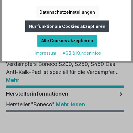
In den Warenkorb
Datenschutzeinstellungen
Artikel-Nr.:
B-A451
Nur funktionale Cookies akzeptieren
Alle Cookies akzeptieren
Beschreibung
- Impressum
- AGB & Kundeninfos
Vermindert effektiv die Verkalkung des
Verdampfers Boneco S200, S250, S450 Das
Anti-Kalk-Pad ist speziell für die Verdampfer…
Mehr
Herstellerinformationen
Hersteller "Boneco"
Mehr lesen