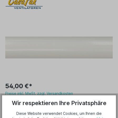
54,00 €*
Preise inkl. MwSt. zzgl. Versandkosten
Wir respektieren Ihre Privatsphäre
Lieferbar ab 4. Dezember 2026
Varianten
Diese Website verwendet Cookies, um Ihnen die