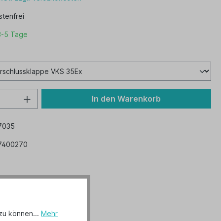
tenfrei
3-5 Tage
In den Warenkorb
7035
7400270
zu können...
Mehr