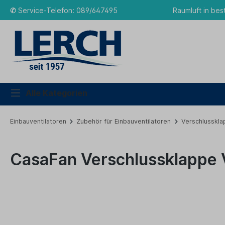
✆
Service-Telefon: 089/647495
Raumluft in bes
Alle Kategorien
Einbauventilatoren
Zubehör für Einbauventilatoren
Verschlusskla
CasaFan Verschlussklappe