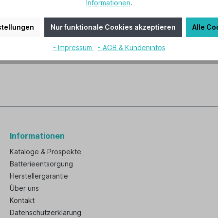
Informationen
.
tellungen
Nur funktionale Cookies akzeptieren
Alle Co
schlussklappe VKS 35Ex"
chützt f. Zone 1+2 Gase u. 21+22 Stäube, NW 350, 396 x 396 x 25 
- Impressum
- AGB & Kundeninfos
-EX muss nach VDE-Richtlinien geerdet werden
Informationen
Kataloge & Prospekte
Batterieentsorgung
Herstellergarantie
Über uns
Kontakt
Datenschutzerklärung