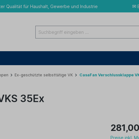
✉
ter Qualität für Haushalt, Gewerbe und Industrie
E
ppen
Ex-geschützte selbsttätige VK
CasaFan Verschlussklappe V
 VKS 35Ex
281,00
Preise inkl. 