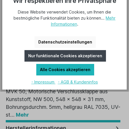
Wir respektieren Ihre Privatsphäre
Varianten
Diese Website verwendet Cookies, um Ihnen die
Varianten
bestmögliche Funktionalität bieten zu können...
Mehr
Informationen
.
In den Warenkorb
Datenschutzeinstellungen
Artikel-Nr.:
91050
Nur funktionale Cookies akzeptieren
EAN:
4024397400485
Alle Cookies akzeptieren
Beschreibung
- Impressum
- AGB & Kundeninfos
MVK 50, Motorische Verschlussklappe aus
Kunststoff, NW 500, 548 x 548 x 31 mm,
Bohrungsdurchm. 5mm, hellgrau RAL 7035, UV-
st…
Mehr
Herstellerinformationen