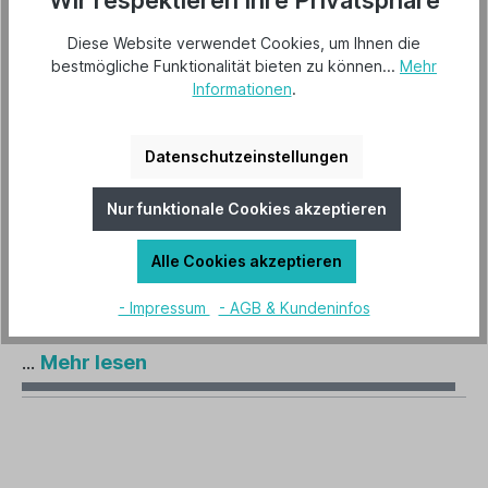
Wir respektieren Ihre Privatsphäre
Diese Website verwendet Cookies, um Ihnen die
Beschreibung
bestmögliche Funktionalität bieten zu können...
Mehr
Informationen
.
MVK 25, Motorische Verschlussklappe aus
Kunststoff, NW 250, 294 x 294 x 26 mm,
Bohrungsdurchm. 5mm, hellgrau RAL 7035, UV-
Datenschutzeinstellungen
st…
Mehr
Nur funktionale Cookies akzeptieren
Herstellerinformationen
Alle Cookies akzeptieren
Hersteller "CasaFan"
Mehr lesen
- Impressum
- AGB & Kundeninfos
Technische Daten
...
Mehr lesen