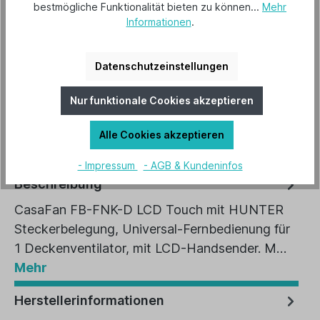
Preise inkl. MwSt. zzgl. Versandkosten
bestmögliche Funktionalität bieten zu können...
Mehr
Informationen
.
Lieferzeit 3-5 Tage
In den Warenkorb
Datenschutzeinstellungen
Nur funktionale Cookies akzeptieren
Artikel-Nr.:
85236H
EAN:
4024397379637
Alle Cookies akzeptieren
- Impressum
- AGB & Kundeninfos
Beschreibung
CasaFan FB-FNK-D LCD Touch mit HUNTER
Steckerbelegung, Universal-Fernbedienung für
1 Deckenventilator, mit LCD-Handsender. M…
Mehr
Herstellerinformationen