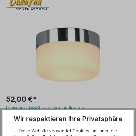
52,00 €*
Preise inkl. MwSt. zzgl. Versandkosten
Wir respektieren Ihre Privatsphäre
Lieferzeit 3-5 Tage
Varianten
Diese Website verwendet Cookies, um Ihnen die