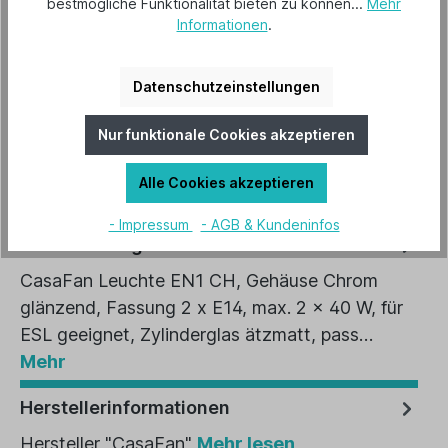
bestmögliche Funktionalität bieten zu können...
Mehr
Varianten
Informationen
.
In den Warenkorb
Datenschutzeinstellungen
Artikel-Nr.:
2654
Nur funktionale Cookies akzeptieren
EAN:
4024397365074
Alle Cookies akzeptieren
- Impressum
- AGB & Kundeninfos
Beschreibung
CasaFan Leuchte EN1 CH, Gehäuse Chrom
glänzend, Fassung 2 x E14, max. 2 x 40 W, für
ESL geeignet, Zylinderglas ätzmatt, pass…
Mehr
Herstellerinformationen
Hersteller "CasaFan"
Mehr lesen