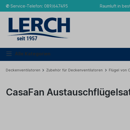
✆
Service-Telefon: 089/647495
Raumluft in bes
Alle Kategorien
Deckenventilatoren
Zubehör für Deckenventilatoren
Flügel von 
CasaFan Austauschflügelsat