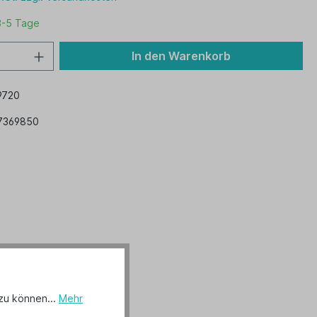
3-5 Tage
In den Warenkorb
9720
7369850
zu können...
Mehr