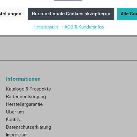
tellungen
Nur funktionale Cookies akzeptieren
Alle Co
auschflügelsatz Eiche antik/Wildeich
- Impressum
- AGB & Kundeninfos
 5 Wendeflügeln für CasaFan Deckenventilatoren
Informationen
Kataloge & Prospekte
Batterieentsorgung
Herstellergarantie
Über uns
Kontakt
Datenschutzerklärung
Impressum