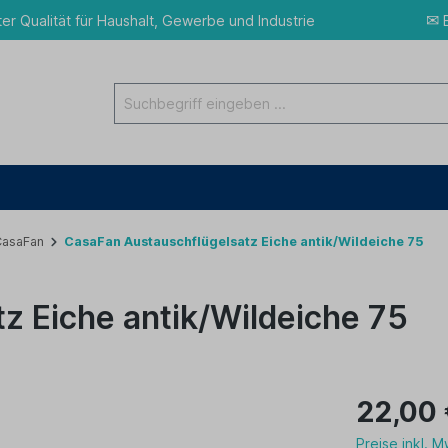
✉
ter Qualität für Haushalt, Gewerbe und Industrie
E
CasaFan
CasaFan Austauschflügelsatz Eiche antik/Wildeiche 75
z Eiche antik/Wildeiche 75
22,00
Preise inkl. 