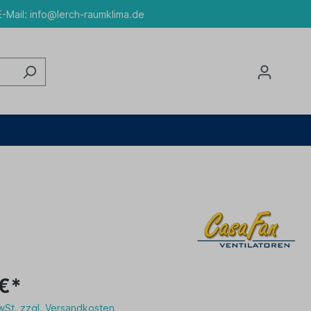
-Mail:
info@lerch-raumklima.de
 €*
MwSt. zzgl. Versandkosten