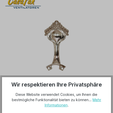
35,00 €*
Wir respektieren Ihre Privatsphäre
Preise inkl. MwSt. zzgl. Versandkosten
Diese Website verwendet Cookies, um Ihnen die
Lieferbar ab 26. August 2026
bestmögliche Funktionalität bieten zu können...
Mehr
Informationen
.
In den Warenkorb