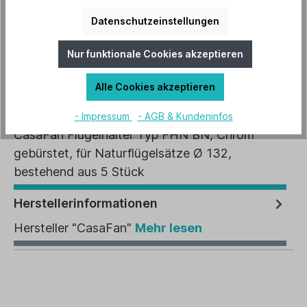
Datenschutzeinstellungen
Artikel-Nr.:
19303
Nur funktionale Cookies akzeptieren
EAN:
4024397343805
Alle Cookies akzeptieren
Beschreibung
- Impressum
- AGB & Kundeninfos
CasaFan Flügelhalter Typ FHN BN, Chrom
gebürstet, für Naturflügelsätze Ø 132,
bestehend aus 5 Stück
Herstellerinformationen
Hersteller "CasaFan"
Mehr lesen