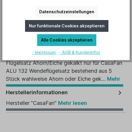
In den Warenkorb
Datenschutzeinstellungen
Artikel-Nr.:
19018
Nur funktionale Cookies akzeptieren
EAN:
4024397340903
Alle Cookies akzeptieren
Beschreibung
- Impressum
- AGB & Kundeninfos
Flügelsatz Ahorn/Eiche gekalkt nur für CasaFan
ALU 132 Wendeflügelsatz bestehend aus 5
Stück wahlweise Ahorn oder Eiche gek…
Mehr
Herstellerinformationen
Hersteller "CasaFan"
Mehr lesen