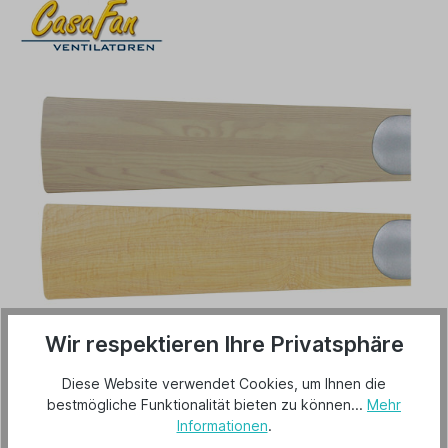
34,00 €*
Wir respektieren Ihre Privatsphäre
Preise inkl. MwSt. zzgl. Versandkosten
Diese Website verwendet Cookies, um Ihnen die
bestmögliche Funktionalität bieten zu können...
Mehr
Lieferzeit 3-5 Tage
Informationen
.