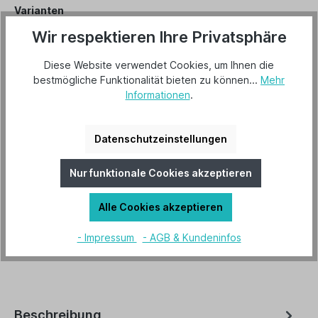
Varianten
Varianten
Wir respektieren Ihre Privatsphäre
Diese Website verwendet Cookies, um Ihnen die
In den Warenkorb
bestmögliche Funktionalität bieten zu können...
Mehr
Informationen
.
Artikel-Nr.:
11684
Datenschutzeinstellungen
EAN:
8010300116846
Nur funktionale Cookies akzeptieren
Downloads
Alle Cookies akzeptieren
Punto_Datenblatt
Energiedaten-de-0000011202
- Impressum
- AGB & Kundeninfos
Beschreibung