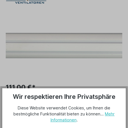
111,00 €*
Preise inkl. MwSt. zzgl. Versandkosten
Wir respektieren Ihre Privatsphäre
Lieferzeit 3-5 Tage
Diese Website verwendet Cookies, um Ihnen die
bestmögliche Funktionalität bieten zu können...
Mehr
In den Warenkorb
Informationen
.