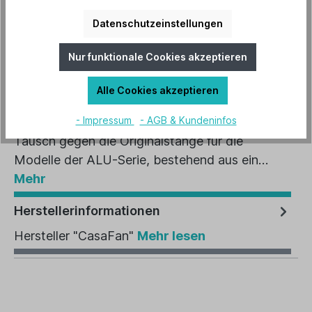
Artikel-Nr.:
1060
Datenschutzeinstellungen
EAN:
4024397345694
Nur funktionale Cookies akzeptieren
Alle Cookies akzeptieren
Beschreibung
- Impressum
- AGB & Kundeninfos
Längere Deckenstange (beliebig kürzbar) zum
Tausch gegen die Originalstange für die
Modelle der ALU-Serie, bestehend aus ein…
Mehr
Herstellerinformationen
Hersteller "CasaFan"
Mehr lesen