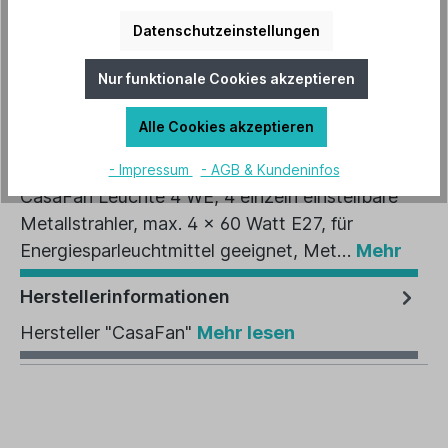
Datenschutzeinstellungen
Artikel-Nr.:
1031
Nur funktionale Cookies akzeptieren
EAN:
4024397344666
Alle Cookies akzeptieren
Beschreibung
- Impressum
- AGB & Kundeninfos
CasaFan Leuchte 4 WE, 4 einzeln einstellbare
Metallstrahler, max. 4 x 60 Watt E27, für
Energiesparleuchtmittel geeignet, Met…
Mehr
Herstellerinformationen
Hersteller "CasaFan"
Mehr lesen