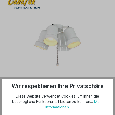
70,00 €*
Wir respektieren Ihre Privatsphäre
Preise inkl. MwSt. zzgl. Versandkosten
Diese Website verwendet Cookies, um Ihnen die
Lieferzeit 3-5 Tage
bestmögliche Funktionalität bieten zu können...
Mehr
Informationen
.
In den Warenkorb