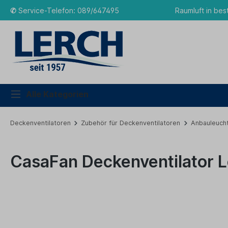
✆
Service-Telefon: 089/647495
Raumluft in bes
Alle Kategorien
Deckenventilatoren
Zubehör für Deckenventilatoren
Anbauleuch
CasaFan Deckenventilator 