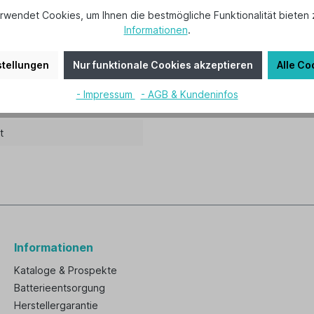
rwendet Cookies, um Ihnen die bestmögliche Funktionalität bieten 
Informationen
.
kenventilator Leuchte 1b MP"
tellungen
Nur funktionale Cookies akzeptieren
Alle Co
ylinderform, 1 x 60 Watt E27, für Energiesparleuchtmittel geeignet
- Impressum
- AGB & Kundeninfos
klassen: E - A++.
t
Informationen
Kataloge & Prospekte
Batterieentsorgung
Herstellergarantie