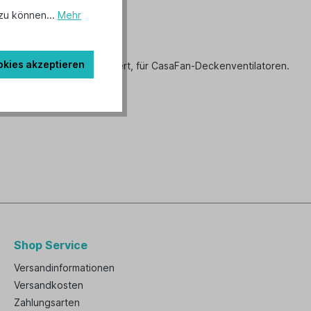
zu können...
Mehr
okies akzeptieren
, Metallteile Messing poliert, für CasaFan-Deckenventilatoren.
Shop Service
Versandinformationen
Versandkosten
Zahlungsarten