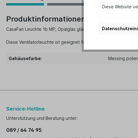
Diese Website ve
Produktinformationen "CasaFan Dec
Datenschutzeins
CasaFan Leuchte 1b MP, Opalglas glänzend, breite, geschlossen Z
Diese Ventilatorleuchte ist geeignet für Leuchtmittel der Energie
Gehäusefarbe:
Messing polier
Service-Hotline
Unterstützung und Beratung unter:
089 / 64 74 95