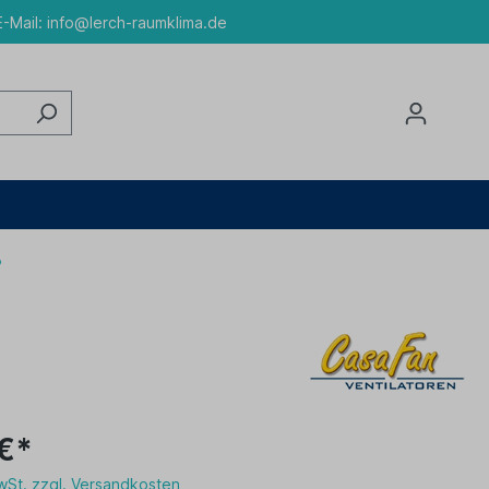
-Mail:
info@lerch-raumklima.de
P
€*
MwSt. zzgl. Versandkosten