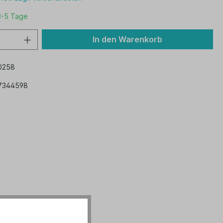
3-5 Tage
In den Warenkorb
0258
7344598