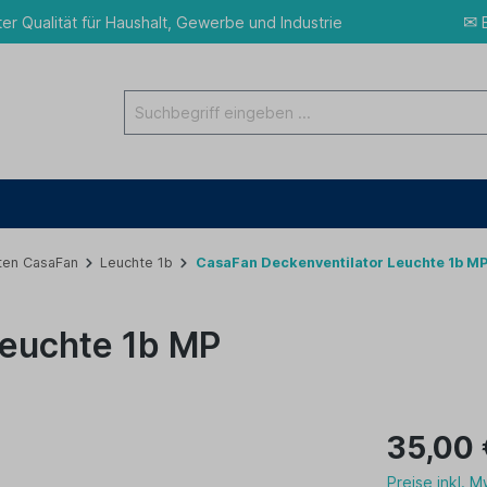
✉
ter Qualität für Haushalt, Gewerbe und Industrie
E
ten CasaFan
Leuchte 1b
CasaFan Deckenventilator Leuchte 1b M
Leuchte 1b MP
35,00 
Preise inkl. 