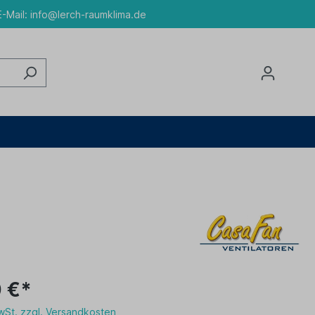
-Mail:
info@lerch-raumklima.de
 €*
MwSt. zzgl. Versandkosten