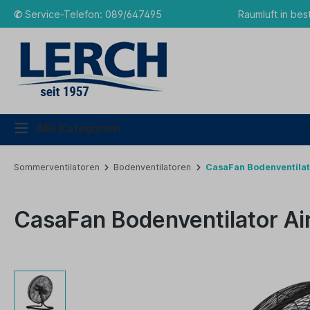
✆
Service-Telefon: 089/647495
Raumluft in bes
Alle Kategorien
Sommerventilatoren
Bodenventilatoren
CasaFan Bodenventilato
CasaFan Bodenventilator Air