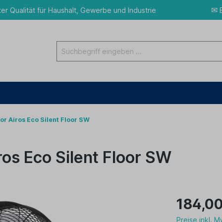
✉
ter Qualität für Haushalt, Gewerbe und Industrie
E
r Airos Eco Silent Floor SW
os Eco Silent Floor SW
184,00
Preise inkl. 